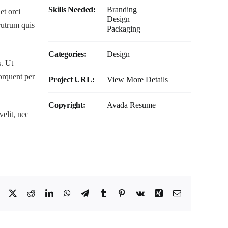
Skills Needed:
Branding
et orci
Design
rutrum quis
Packaging
Categories:
Design
. Ut
torquent per
Project URL:
View More Details
Copyright:
Avada Resume
velit, nec
Facebook
X
Reddit
LinkedIn
WhatsApp
Telegram
Tumblr
Pinterest
Vk
Xing
Email