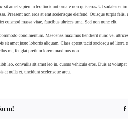
c sit amet sapien in leo tincidunt ornare non quis eros. Ut sodales enim 
a. Praesent non eros at erat scelerisque eleifend. Quisque turpis felis, 
et euismod massa vitae, faucibus ultrices urna. Sed non nunc elit.
o commodo condimentum. Maecenas maximus hendrerit nunc vel ultrices
sit amet justo lobortis aliquam. Class aptent taciti sociosqu ad litora 
ellus mi, feugiat pretium lorem maximus non.
ibh leo, convallis sit amet leo in, cursus vehicula eros. Duis at volutpat 
is at nulla et, tincidunt scelerisque arcu.
form!