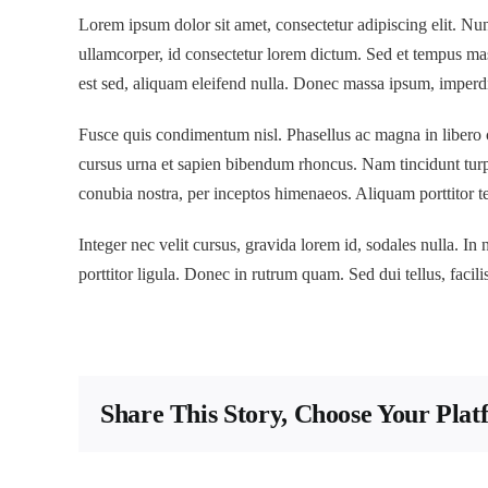
Lorem ipsum dolor sit amet, consectetur adipiscing elit. Nun
ullamcorper, id consectetur lorem dictum. Sed et tempus mass
est sed, aliquam eleifend nulla. Donec massa ipsum, imperdi
Fusce quis condimentum nisl. Phasellus ac magna in liber
cursus urna et sapien bibendum rhoncus. Nam tincidunt turpis 
conubia nostra, per inceptos himenaeos. Aliquam porttitor t
Integer nec velit cursus, gravida lorem id, sodales nulla. In n
porttitor ligula. Donec in rutrum quam. Sed dui tellus, facilis
Share This Story, Choose Your Plat